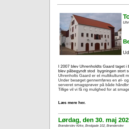
T
Uhr
Be
Ud
I 2007 blev Uhrenholdts Gaard taget i br
blev påbegyndt stod bygningen stort s
Uhrenholts Gaard er et multikulturelt m
Under besøget gennemføres en øl- og b
serveret smagsprøver på både håndbry
Tillige vil vi få rig mulighed for at sma
Læs mere her.
Lørd
ag, den 30. maj 2026
Brønderslev Kirke, Bredgade 102, Brønderslev