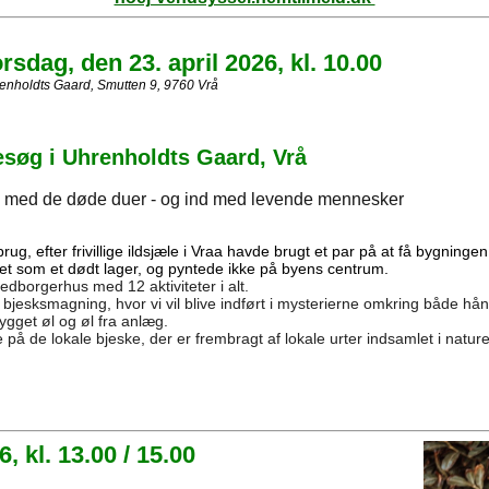
orsdag
, den 23. april 2026, kl. 10.00
enholdts Gaard, Smutten 9, 9760 Vrå
søg i Uhrenholdts Gaard, Vrå
 med de døde duer - og ind med levende mennesker
ug, efter frivillige ildsjæle i Vraa havde brugt et par på at få bygning
et som et dødt lager, og pyntede ikke på byens centrum.
edborgerhus med 12 aktiviteter i alt.
jesksmagning, hvor vi vil blive indført i mysterierne omkring både hån
gget øl og øl fra anlæg.
ge på de lokale bjeske, der er frembragt af lokale urter indsamlet i natur
, kl. 13.00 / 15.00