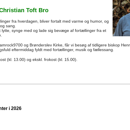
hristian Toft Bro
llinger fra hverdagen, bliver fortalt med varme og humor, og
og sang.
lytte, synge med og lade sig bevæge af fortællinger fra et
e.
Shamrock9700 og
Brønderslev Kirke, får vi besøg af tidligere biskop He
ngsfuld eftermiddag fyldt med fortællinger,
musik og fællessang.
ost (kl. 13.00) og ekskl. frokost (kl. 15.00).
ter i 2026